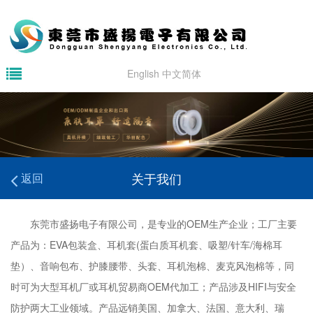
English
中文简体
关于我们
返回
东莞市盛扬电子有限公司，是专业的OEM生产企业；工厂主要
产品为：EVA包装盒、耳机套(蛋白质耳机套、吸塑/针车/海棉耳
垫）、音响包布、护膝腰带、头套、耳机泡棉、麦克风泡棉等，同
时可为大型耳机厂或耳机贸易商OEM代加工；产品涉及HIFI与安全
防护两大工业领域。产品远销美国、加拿大、法国、意大利、瑞