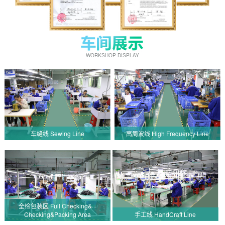
WORKSHOP DISPLAY
车缝线 Sewing Line
高周波线 High Frequency Line
全检包装区 Full Checking&···
Checking&Packing Area
手工线 HandCraft Line