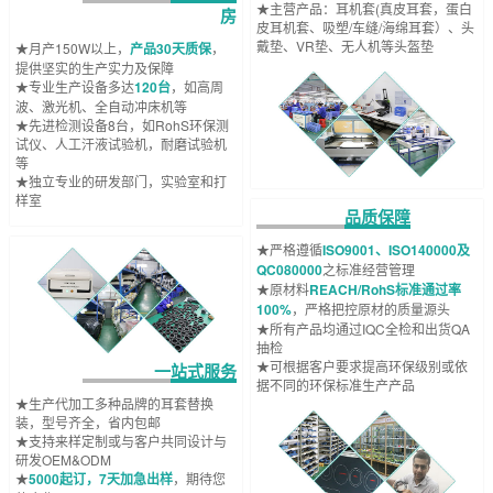
★主营产品：耳机套(真皮耳套，蛋白
房
皮耳机套、吸塑/车缝/海绵耳套）、头
戴垫、VR垫、无人机等头盔垫
★月产150W以上，
产品30天质保
，
提供坚实的生产实力及保障
★专业生产设备多达
120台
，如高周
波、激光机、全自动冲床机等
★先进检测设备8台，如RohS环保测
试仪、人工汗液试验机，耐磨试验机
等
★独立专业的研发部门，实验室和打
样室
品质保障
★严格遵循
ISO9001、ISO140000及
QC080000
之标准经营管理
★原材料
REACH/RohS标准通过率
100%
，严格把控原材的质量源头
★所有产品均通过IQC全检和出货QA
抽检
★可根据客户要求提高环保级别或依
一站式服务
据不同的环保标准生产产品
★生产代加工多种品牌的耳套替换
装，型号齐全，省内包邮
★支持来样定制或与客户共同设计与
研发OEM&ODM
★
5000起订，7天加急出样
，期待您