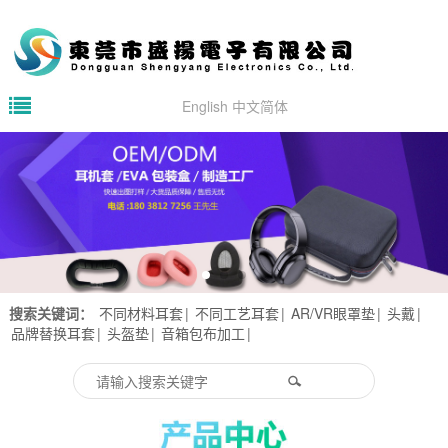
English
中文简体
搜索关键词：
不同材料耳套
|
不同工艺耳套
|
AR/VR眼罩垫
|
头戴
|
品牌替换耳套
|
头盔垫
|
音箱包布加工
|