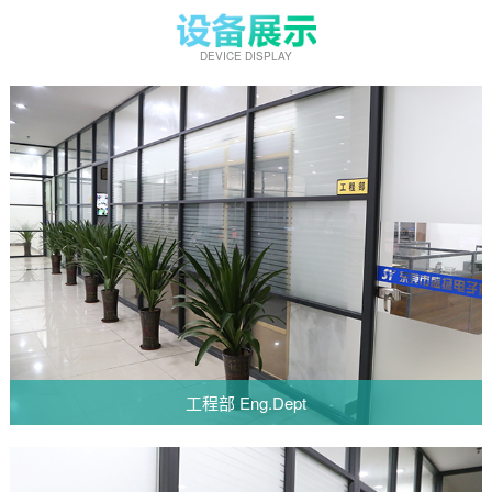
DEVICE DISPLAY
工程部 Eng.Dept