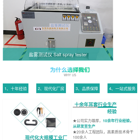
盐雾测试仪 Salt spray tester
WHY US
1、十年经验
2、现代化厂房
3、品质保障
4、一站式服务
十余年耳套行业生产
经验
★公司实力雄厚，
10余年行业经验，
从研发至生产
★20余人工程团队，高素质技术骨干
现代化大规模工业厂
100余人