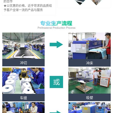
的合作
★以优惠的价格、近乎苛求的品质给
予客户全球一流的产品与服务
Professional Production Process
冲切
冲床
车缝
吸塑