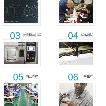
03
04
激光模具打样
样品测试
05
06
确认签样
下单生产