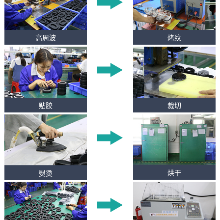
高周波
烤纹
贴胶
裁切
熨烫
烘干